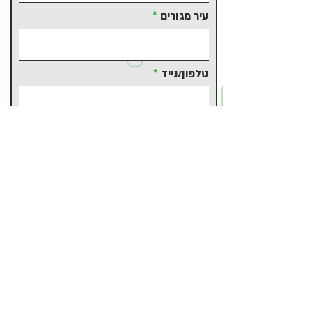
r
e
עיר מגורים
d
טלפון/נייד
אימייל
משהו להוסיף?
קובץ קורות חיים (לא חובה)