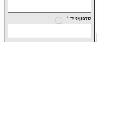
טלפון/נייד
אימייל
משהו להוסיף?
קובץ קורות חיים (לא חובה)
Upload File