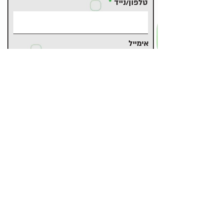
טלפון/נייד
אימייל
משהו להוסיף?
קובץ קורות חיים (לא חובה)
Upload File
Upload supported file (Max 15MB)