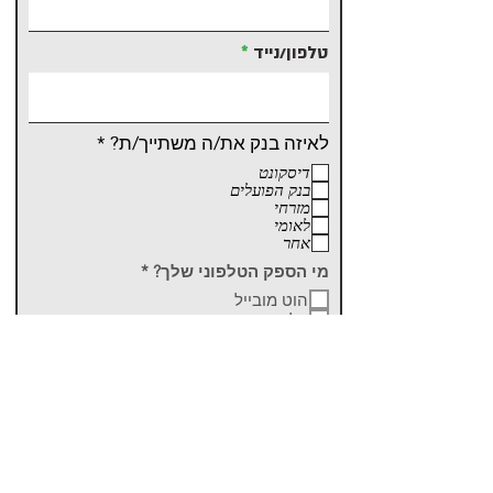
טלפון/נייד
ח
לאיזה בנק את/ה משתייך/ת?
*
ו
דיסקונט
ב
בנק הפועלים
ה
מזרחי
לאומי
אחר
ח
מי הספק הטלפוני שלך?
*
ו
הוט מובייל
ב
פלאפון
ה
סלקום
019
אחר
משהו להוסיף?