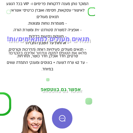
המוקד נותן מענה ללקוחות פרימיום ו- VIP בכל הנוגע
לאישורי עסקאות, חסימה ואובדן כרטיסי אשראי.
תנאים מעולים:
- משמרות נוחות ומגוונות.
- אופציה למשרת סטודנט /ית ומשרת הורה.
- תשלום נסיעות בלילות.
תנאים מעולים למתאימים/ות!
- ארוחות על חשבון החברה!
- תנאים מעולים, פעילויות רווחה (הדרכות וקורסים,
מלאו את הטופס למטה ונחזור אליכם בהקדם!
סרטים, חדר אוכל), חדר כושר, תחרויות.
- עד 42 ש"ח לשעה + בונוסים ומענקי התמדה שווים
במיוחד.
אפשר גם בווטסאפ