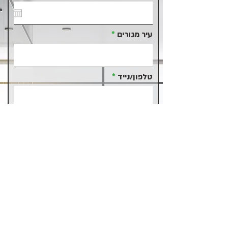
עיר מגורים
טלפון/נייד
אימייל
משהו להוסיף?