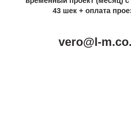
временный проект (месяц) с 8
43 шек + оплата прое
vero@l-m.co.