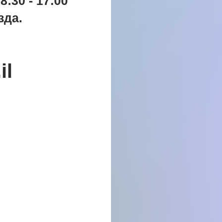
:30 - 17:00
зда.
il