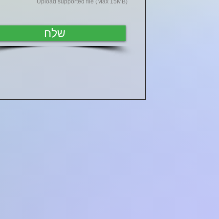
Upload supported file (Max 15MB)
שלח