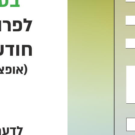
בטי
לפרו
חוד
ש
(אופצ
לדעת