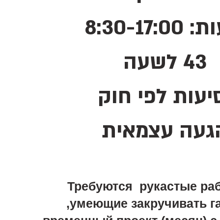
ת:
0
8:30-17:0
43 לשעה
יעות לפי חוק
געה עצמאית
Требуются рукастые ра
,умеющие закручивать га