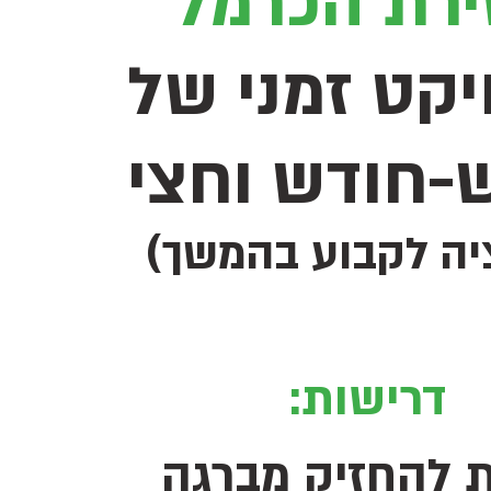
רת הכרמל
יקט זמני של
-חודש וחצי
יה לקבוע בהמשך)
דרישות:
 להחזיק מברגה