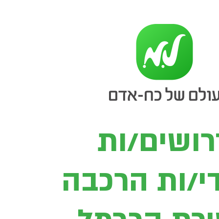
רושים/ות
י/ות הר
כבה