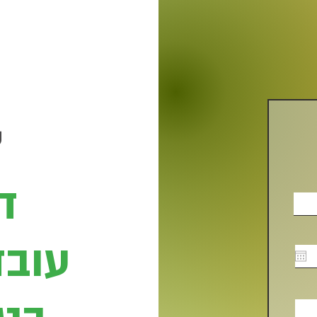
ד
עובד