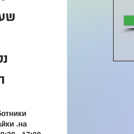
שעו
נס
ה
ботники
йки .на